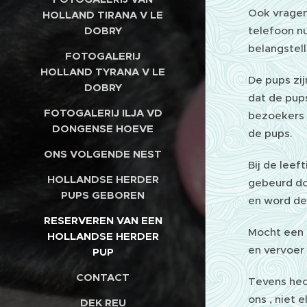
Ook vragen 
HOLLAND TIRANA V LE
DOBRY
telefoon n
belangstel
FOTOGALERIJ
HOLLAND TYRANA V LE
De pups zi
DOBRY
dat de pup
FOTOGALERIJ ILJA VD
bezoekers 
DONGENSE HOEVE
de pups.
ONS VOLGENDE NEST
Bij de lee
HOLLANDSE HERDER
gebeurd do
PUPS GEBOREN
en word de
RESERVEREN VAN EEN
Mocht een p
HOLLANDSE HERDER
en vervoer
PUP
CONTACT
Tevens hec
ons , niet 
DEK REU