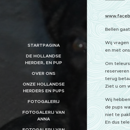
www.faceb
Bellen gaa
Wij vragen
STARTPAGINA
en met ons
DE HOLLANDSE
HERDER, EN PUP
Om teleurs
reserveren 
OVER ONS
terug betaa
ONZE HOLLANDSE
Ziet u om 
HERDERS EN PUPS
Wij hebben
FOTOGALERIJ
de pups war
FOTOGALERIJ VAN
niet te pa
ANNA
En dus tele
FOTOGALERIJ VAN