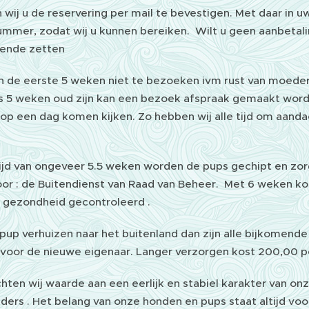
wij u de reservering per mail te bevestigen. Met daar in u
ummer, zodat wij u kunnen bereiken. Wilt u geen aanbetalin
lende zetten
jn de eerste 5 weken niet te bezoeken ivm rust van moeder 
s 5 weken oud zijn kan een bezoek afspraak gemaakt worden
op een dag komen kijken. Zo hebben wij alle tijd om aanda
ftijd van ongeveer 5.5 weken worden de pups gechipt en z
or : de Buitendienst van Raad van Beheer. Met 6 weken ko
 gezondheid gecontroleerd .
up verhuizen naar het buitenland dan zijn alle bijkomende 
 voor de nieuwe eigenaar. Langer verzorgen kost 200,00 p
hten wij waarde aan een eerlijk en stabiel karakter van on
elders . Het belang van onze honden en pups staat altijd v