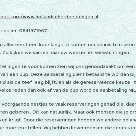
ook.com/www.hollandseherdersdongen.nl
t sneller 0641571967
 u aller eerst een keer langs te komen om kennis te mak
. Zo kijken we samen naar uw wensen en verwachtingen .
tellingen te voor komen zien wij ons genoodzaakt om een 
van een pup. Deze aanbetaling dient betaald te worden bij
ld als de teef leeg blijft, en als de gereserveerde keuze , t
welke reden dan ook af van de pup word de aanbetaling NIE
 voorgaande nestjes te vaak reserveringen gehad die, daa
en geboren . Dit kan natuurlijk. Maar ook mensen die je p
kken krijgt. Door die reserveringen hebben we andere bel
ur moeten stellen. Wij hebben liever mensen die serieus i