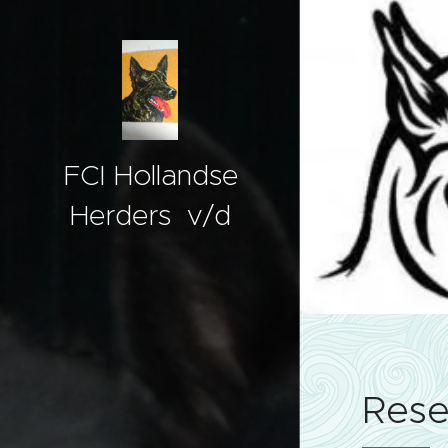
FCI Hollandse
Herders v/d
Dongensehoeve
Dongense hoeve
Rese